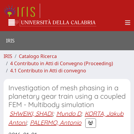
IRIS
IRIS
Catalogo Ricerca
4 Contributo in Atti di Convegno (Proceeding)
4.1 Contributo in Atti di convegno
Investigation of mesh phasing in a
planetary gear train using a coupled
FEM - Multibody simulation
SHWEIKI, SHADI
;
Mundo D
;
KORTA, Jakub
Antoni
;
PALERMO, Antonio