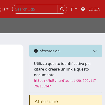
glia
IT
LOGIN
Informazioni
Utilizza questo identificativo per
citare o creare un link a questo
documento:
https://hdl.handle.net/20.500.117
70/165347
Attenzione