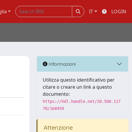
glia
IT
LOGIN
Informazioni
Utilizza questo identificativo per
citare o creare un link a questo
documento:
https://hdl.handle.net/20.500.117
70/168459
Attenzione