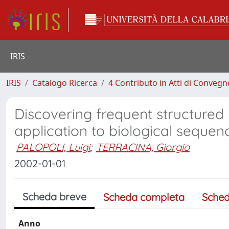
IRIS
IRIS
Catalogo Ricerca
4 Contributo in Atti di Conveg
Discovering frequent structured
application to biological sequen
PALOPOLI, Luigi
;
TERRACINA, Giorgio
2002-01-01
Scheda breve
Scheda completa
Sched
Anno