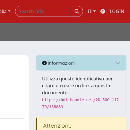
glia
IT
LOGIN
Informazioni
Utilizza questo identificativo per
citare o creare un link a questo
documento:
https://hdl.handle.net/20.500.117
70/168883
Attenzione