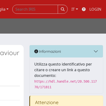
glia
IT
LOGIN
aviour
Informazioni
Utilizza questo identificativo per
citare o creare un link a questo
documento:
https://hdl.handle.net/20.500.117
70/171811
Attenzione