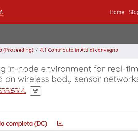
Home
Sfo
no (Proceeding)
4.1 Contributo in Atti di convegno
g in-node environment for real-ti
d on wireless body sensor network
RRIERI A.
a completa (DC)