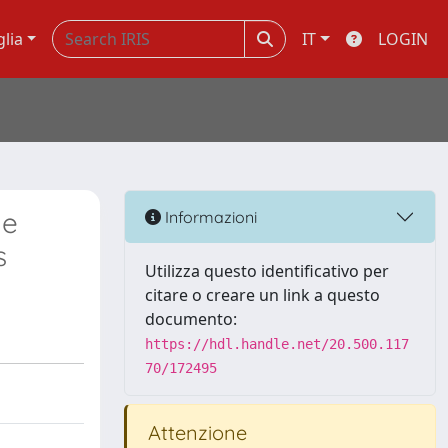
glia
IT
LOGIN
me
Informazioni
s
Utilizza questo identificativo per
citare o creare un link a questo
documento:
https://hdl.handle.net/20.500.117
70/172495
Attenzione