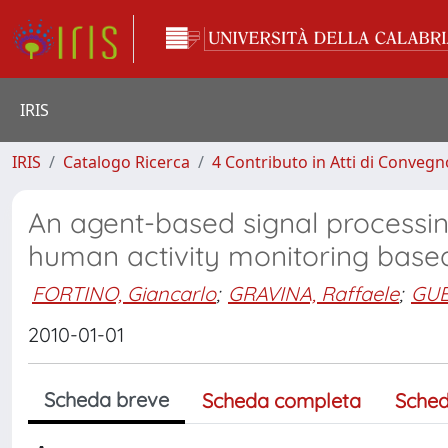
IRIS
IRIS
Catalogo Ricerca
4 Contributo in Atti di Conveg
An agent-based signal processin
human activity monitoring base
FORTINO, Giancarlo
;
GRAVINA, Raffaele
;
GUE
2010-01-01
Scheda breve
Scheda completa
Sched