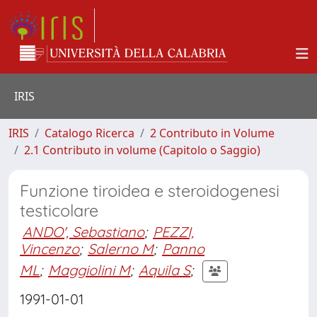
IRIS
IRIS
Catalogo Ricerca
2 Contributo in Volume
2.1 Contributo in volume (Capitolo o Saggio)
Funzione tiroidea e steroidogenesi
testicolare
ANDO', Sebastiano
;
PEZZI,
Vincenzo
;
Salerno M
;
Panno
ML
;
Maggiolini M
;
Aquila S
;
1991-01-01