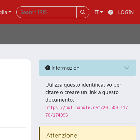
glia
IT
LOGIN
Informazioni
Utilizza questo identificativo per
citare o creare un link a questo
documento:
https://hdl.handle.net/20.500.117
70/174096
Attenzione