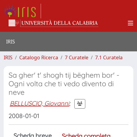
IRIS
IRIS
Catalogo Ricerca
7 Curatele
7.1 Curatela
Sa gher' t' shogh tij bëghem bor' -
Ogni volta che ti vedo divento di
neve
BELLUSCIO, Giovanni
;
2008-01-01
Scheda breve
Scheda completa