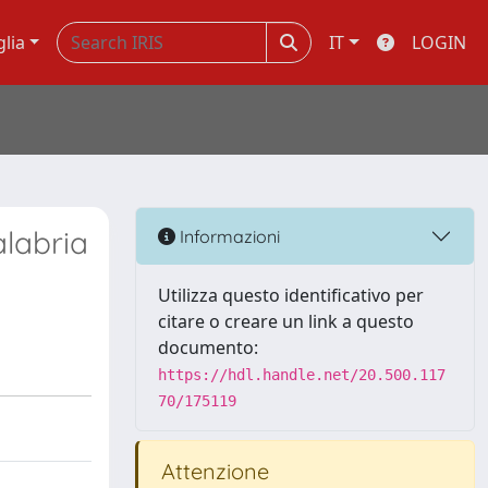
glia
IT
LOGIN
alabria
Informazioni
Utilizza questo identificativo per
citare o creare un link a questo
documento:
https://hdl.handle.net/20.500.117
70/175119
Attenzione