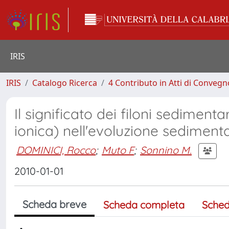
IRIS
IRIS
Catalogo Ricerca
4 Contributo in Atti di Conveg
Il significato dei filoni sedimenta
ionica) nell'evoluzione sediment
DOMINICI, Rocco
;
Muto F
;
Sonnino M.
2010-01-01
Scheda breve
Scheda completa
Sched