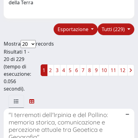
della Terra
Esportazione
Tutti (229)
Mostra
records
Risultati 1 -
20 di 229
(tempo di
1
2
3
4
5
6
7
8
9
10
11
12
esecuzione:
0.056
secondi).
"I terremoti dell'Irpinia e del Pollino:
memoria storica, comunicazione e
percezione attuale tra Geoetica e
Geografia"