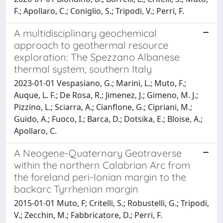
F.; Apollaro, C.; Coniglio, S.; Tripodi, V.; Perri, F.
A multidisciplinary geochemical
approach to geothermal resource
exploration: The Spezzano Albanese
thermal system, southern Italy
2023-01-01 Vespasiano, G.; Marini, L.; Muto, F.;
Auque, L. F.; De Rosa, R.; Jimenez, J.; Gimeno, M. J.;
Pizzino, L.; Sciarra, A.; Cianflone, G.; Cipriani, M.;
Guido, A.; Fuoco, I.; Barca, D.; Dotsika, E.; Bloise, A.;
Apollaro, C.
A Neogene-Quaternary Geotraverse
within the northern Calabrian Arc from
the foreland peri-Ionian margin to the
backarc Tyrrhenian margin
2015-01-01 Muto, F; Critelli, S.; Robustelli, G.; Tripodi,
V.; Zecchin, M.; Fabbricatore, D.; Perri, F.