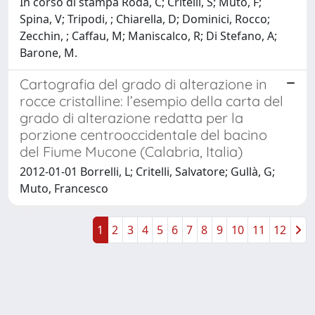
In corso di stampa Roda, C; Critelli, S; Muto, F;
Spina, V; Tripodi, ; Chiarella, D; Dominici, Rocco;
Zecchin, ; Caffau, M; Maniscalco, R; Di Stefano, A;
Barone, M.
Cartografia del grado di alterazione in
rocce cristalline: l’esempio della carta del
grado di alterazione redatta per la
porzione centrooccidentale del bacino
del Fiume Mucone (Calabria, Italia)
2012-01-01 Borrelli, L; Critelli, Salvatore; Gullà, G;
Muto, Francesco
1
2
3
4
5
6
7
8
9
10
11
12