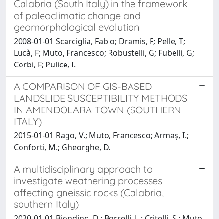
Calabria (South Italy) in the framework
of paleoclimatic change and
geomorphological evolution
2008-01-01 Scarciglia, Fabio; Dramis, F; Pelle, T;
Lucà, F; Muto, Francesco; Robustelli, G; Fubelli, G;
Corbi, F; Pulice, I.
A COMPARISON OF GIS-BASED
LANDSLIDE SUSCEPTIBILITY METHODS
IN AMENDOLARA TOWN (SOUTHERN
ITALY)
2015-01-01 Rago, V.; Muto, Francesco; Armaş, I.;
Conforti, M.; Gheorghe, D.
A multidisciplinary approach to
investigate weathering processes
affecting gneissic rocks (Calabria,
southern Italy)
2020-01-01 Biondino, D.; Borrelli, L.; Critelli, S.; Muto,