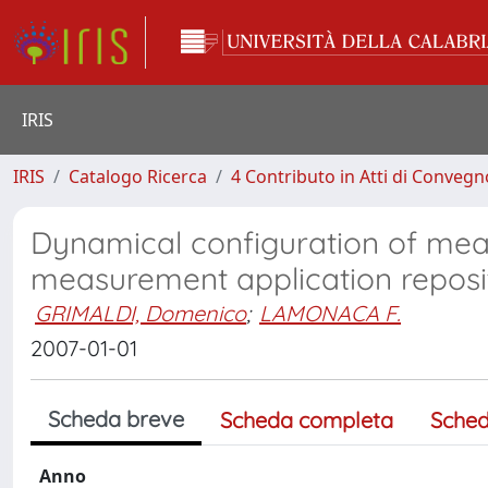
IRIS
IRIS
Catalogo Ricerca
4 Contributo in Atti di Conveg
Dynamical configuration of me
measurement application reposi
GRIMALDI, Domenico
;
LAMONACA F.
2007-01-01
Scheda breve
Scheda completa
Sched
Anno