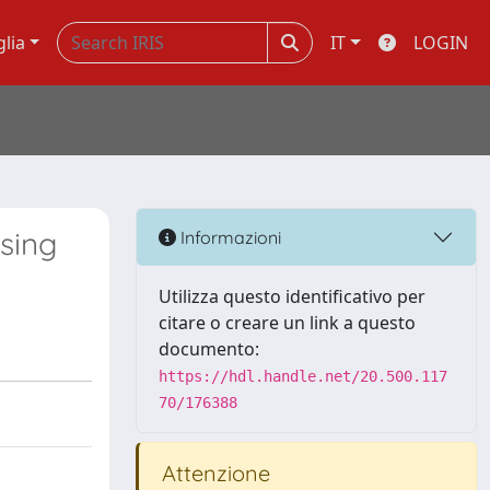
glia
IT
LOGIN
sing
Informazioni
Utilizza questo identificativo per
citare o creare un link a questo
documento:
https://hdl.handle.net/20.500.117
70/176388
Attenzione