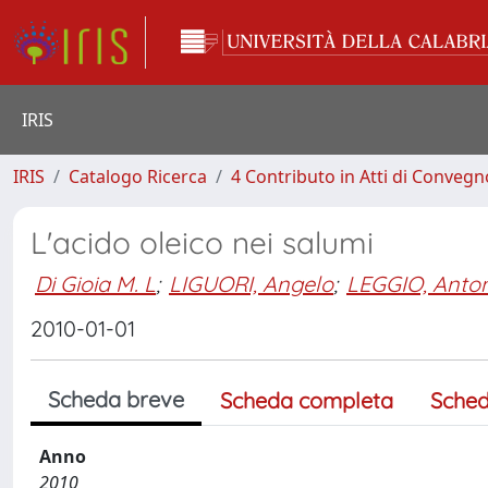
IRIS
IRIS
Catalogo Ricerca
4 Contributo in Atti di Conveg
L'acido oleico nei salumi
Di Gioia M. L
;
LIGUORI, Angelo
;
LEGGIO, Anton
2010-01-01
Scheda breve
Scheda completa
Sched
Anno
2010