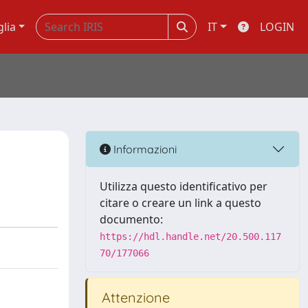
glia
IT
LOGIN
Informazioni
Utilizza questo identificativo per
citare o creare un link a questo
documento:
https://hdl.handle.net/20.500.117
70/177066
Attenzione