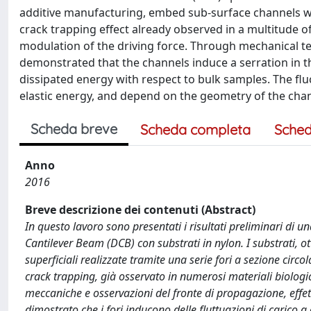
additive manufacturing, embed sub-surface channels wit
crack trapping effect already observed in a multitude of
modulation of the driving force. Through mechanical tes
demonstrated that the channels induce a serration in t
dissipated energy with respect to bulk samples. The flu
elastic energy, and depend on the geometry of the chan
Scheda breve
Scheda completa
Sched
Anno
2016
Breve descrizione dei contenuti (Abstract)
In questo lavoro sono presentati i risultati preliminari di 
Cantilever Beam (DCB) con substrati in nylon. I substrati, o
superficiali realizzate tramite una serie fori a sezione circ
crack trapping, già osservato in numerosi materiali biologic
meccaniche e osservazioni del fronte di propagazione, effet
dimostrato che i fori inducono delle fluttuazioni di carico 