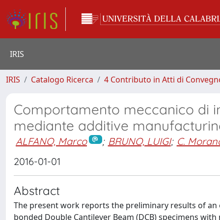
IRIS
IRIS
Catalogo Ricerca
4 Contributo in Atti di Conveg
Comportamento meccanico di inte
mediante additive manufacturin
ALFANO, Marco
;
BRUNO, LUIGI
;
C. Moran
2016-01-01
Abstract
The present work reports the preliminary results of an
bonded Double Cantilever Beam (DCB) specimens with n