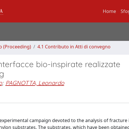
Home
Sfo
no (Proceeding)
4.1 Contributo in Atti di convegno
rfacce bio-inspirate realizzate
g
o
;
PAGNOTTA, Leonardo
 experimental campaign devoted to the analysis of fracture 
ylon substrates. The substrates, which have been obtaine