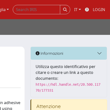
glia
IT
LOGIN
Informazioni
Utilizza questo identificativo per
citare o creare un link a questo
documento:
https://hdl.handle.net/20.500.117
70/177331
in adhesive
Attenzione
d using