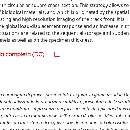
h circular or square cross-section. This strategy allows to
 biological materials, and which is originated by the spatial
ting and high resolution imaging of the crack front, it is
he global load-displacement response and an increase in th
ctuations are related to the sequential storage and sudden 
nels as well as on the specimen thickness.
a completa (DC)
una campagna di prove sperimentali eseguita su giunti incollati D
ttenuti utilizzando la produzione additiva, presentano delle strutt
olare e quadrata. La presenza dei fori consente di replicare il mec
i, attraverso la modulazione dell’energia di rilascio. Mediante p
tuate con un sistema di acquisizione di immagini ad alta risoluzi
a cui corrisponde un aumento di energia dissipata. Le fluttuazioni