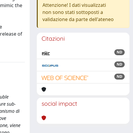
Attenzione! I dati visualizzati
 mimic the
non sono stati sottoposti a
validazione da parte dell'ateneo
e
release of
Citazioni
ND
ND
ND
ouble
social impact
ure sub-
canismo di
rove
one, viene
 sono