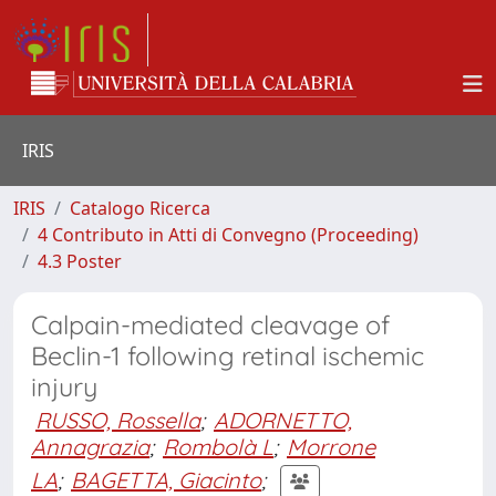
IRIS
IRIS
Catalogo Ricerca
4 Contributo in Atti di Convegno (Proceeding)
4.3 Poster
Calpain-mediated cleavage of
Beclin-1 following retinal ischemic
injury
RUSSO, Rossella
;
ADORNETTO,
Annagrazia
;
Rombolà L
;
Morrone
LA
;
BAGETTA, Giacinto
;