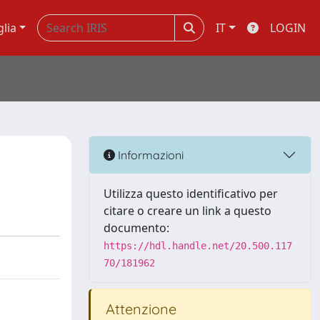
glia
IT
LOGIN
Informazioni
Utilizza questo identificativo per
citare o creare un link a questo
documento:
https://hdl.handle.net/20.500.117
70/181962
Attenzione