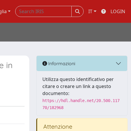
glia
IT
LOGIN
e in
Informazioni
Utilizza questo identificativo per
citare o creare un link a questo
documento:
https://hdl.handle.net/20.500.117
70/182968
Attenzione