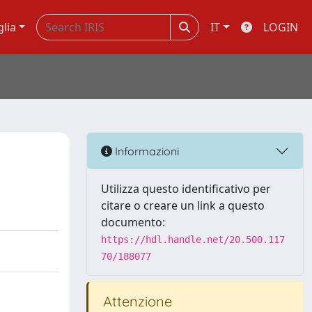
glia
IT
LOGIN
Informazioni
Utilizza questo identificativo per
citare o creare un link a questo
documento:
https://hdl.handle.net/20.500.117
70/188077
Attenzione