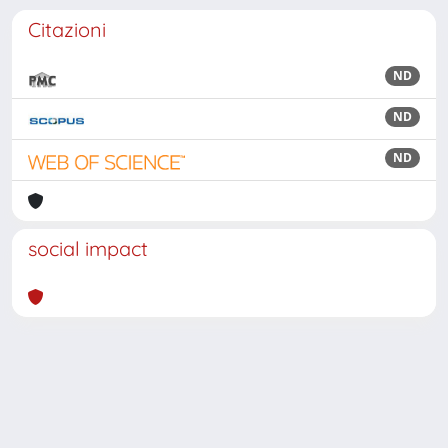
Citazioni
ND
ND
ND
social impact
Powered by
IRIS
-
about IRIS
-