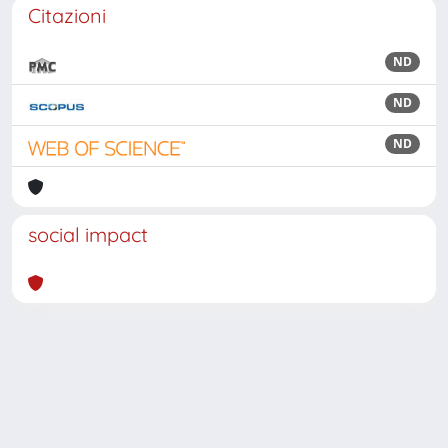
Citazioni
ND
ND
ND
social impact
Powered by
IRIS
-
about IRIS
-