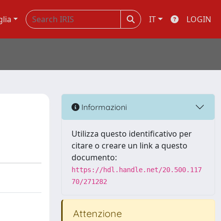
glia
IT
LOGIN
Informazioni
Utilizza questo identificativo per
citare o creare un link a questo
documento:
https://hdl.handle.net/20.500.117
70/271282
Attenzione