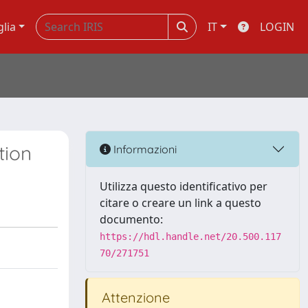
glia
IT
LOGIN
tion
Informazioni
Utilizza questo identificativo per
citare o creare un link a questo
documento:
https://hdl.handle.net/20.500.117
70/271751
Attenzione