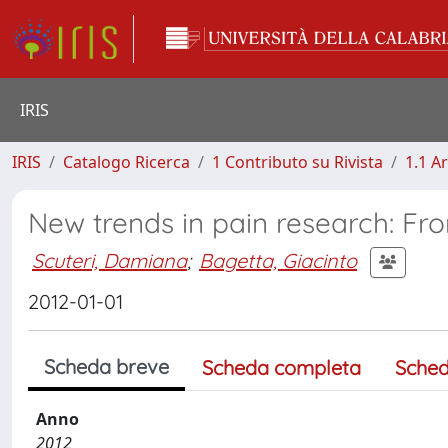
IRIS
IRIS
Catalogo Ricerca
1 Contributo su Rivista
1.1 Ar
New trends in pain research: From
Scuteri, Damiana
;
Bagetta, Giacinto
2012-01-01
Scheda breve
Scheda completa
Sched
Anno
2012