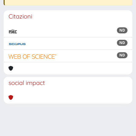
Citazioni
ND
ND
ND
social impact