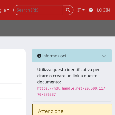
glia
IT
LOGIN
Informazioni
Utilizza questo identificativo per
citare o creare un link a questo
documento:
https://hdl.handle.net/20.500.117
70/276387
Attenzione