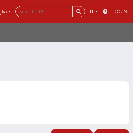
glia
IT
LOGIN