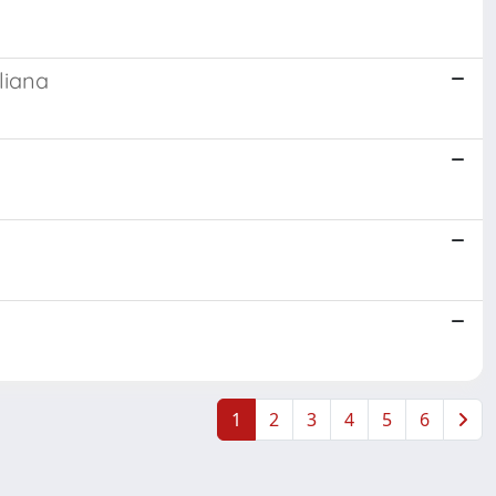
liana
1
2
3
4
5
6