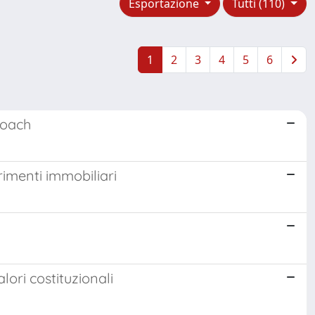
Esportazione
Tutti (110)
1
2
3
4
5
6
roach
rimenti immobiliari
ri costituzionali