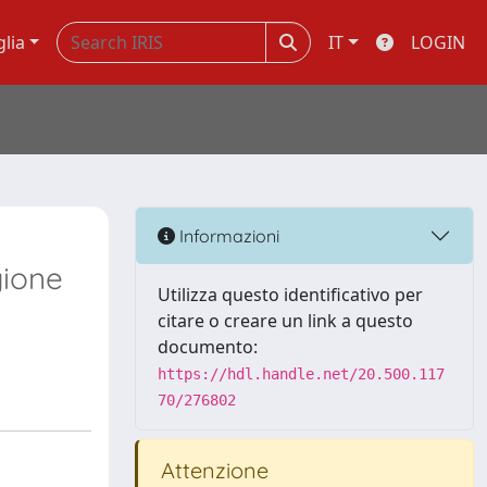
glia
IT
LOGIN
Informazioni
gione
Utilizza questo identificativo per
citare o creare un link a questo
documento:
https://hdl.handle.net/20.500.117
70/276802
Attenzione