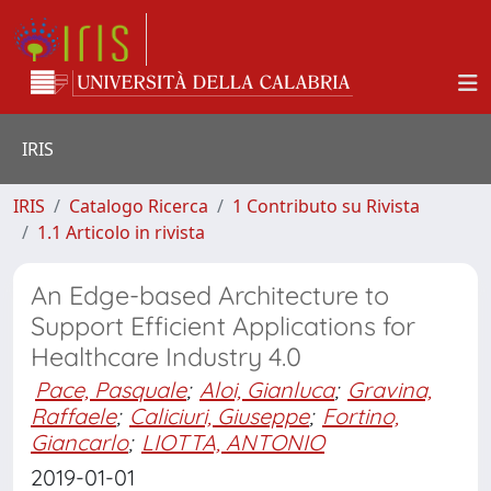
IRIS
IRIS
Catalogo Ricerca
1 Contributo su Rivista
1.1 Articolo in rivista
An Edge-based Architecture to
Support Efficient Applications for
Healthcare Industry 4.0
Pace, Pasquale
;
Aloi, Gianluca
;
Gravina,
Raffaele
;
Caliciuri, Giuseppe
;
Fortino,
Giancarlo
;
LIOTTA, ANTONIO
2019-01-01