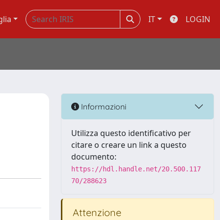
glia
IT
LOGIN
Informazioni
Utilizza questo identificativo per
citare o creare un link a questo
documento:
https://hdl.handle.net/20.500.117
70/288623
Attenzione