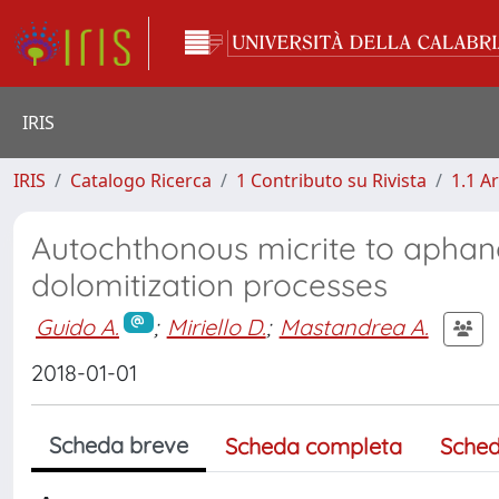
IRIS
IRIS
Catalogo Ricerca
1 Contributo su Rivista
1.1 Ar
Autochthonous micrite to aphano
dolomitization processes
Guido A.
;
Miriello D.
;
Mastandrea A.
2018-01-01
Scheda breve
Scheda completa
Sched