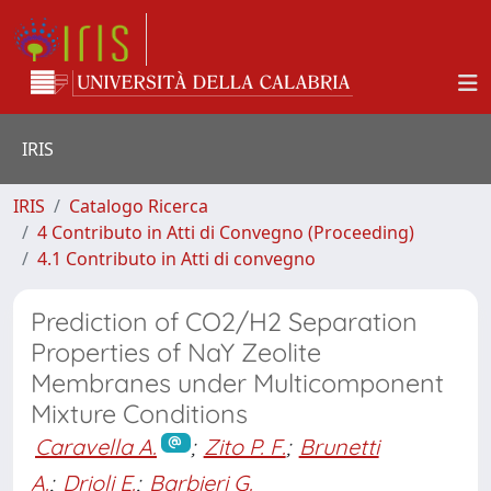
IRIS
IRIS
Catalogo Ricerca
4 Contributo in Atti di Convegno (Proceeding)
4.1 Contributo in Atti di convegno
Prediction of CO2/H2 Separation
Properties of NaY Zeolite
Membranes under Multicomponent
Mixture Conditions
Caravella A.
;
Zito P. F.
;
Brunetti
A.
;
Drioli E.
;
Barbieri G.