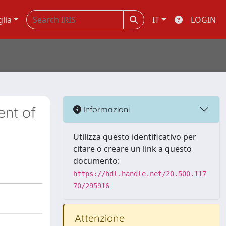
glia
IT
LOGIN
ent of
Informazioni
Utilizza questo identificativo per
citare o creare un link a questo
documento:
https://hdl.handle.net/20.500.117
70/295916
Attenzione