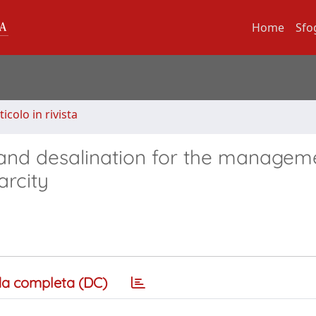
Home
Sfo
ticolo in rivista
and desalination for the managem
arcity
a completa (DC)