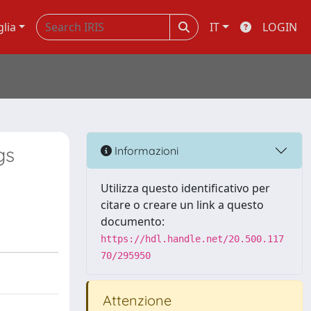
glia
IT
LOGIN
gs
Informazioni
Utilizza questo identificativo per
citare o creare un link a questo
documento:
https://hdl.handle.net/20.500.117
70/295950
Attenzione