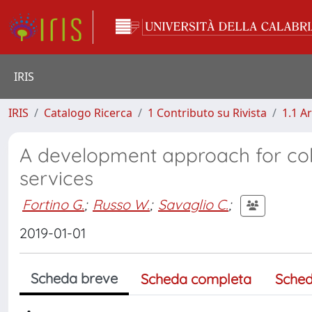
IRIS
IRIS
Catalogo Ricerca
1 Contributo su Rivista
1.1 Ar
A development approach for coll
services
Fortino G.
;
Russo W.
;
Savaglio C.
;
2019-01-01
Scheda breve
Scheda completa
Sched