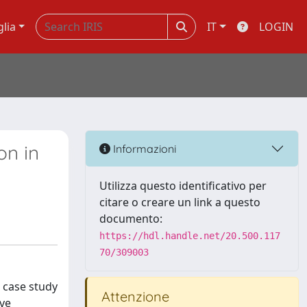
glia
IT
LOGIN
on in
Informazioni
Utilizza questo identificativo per
citare o creare un link a questo
documento:
https://hdl.handle.net/20.500.117
70/309003
s case study
Attenzione
ive