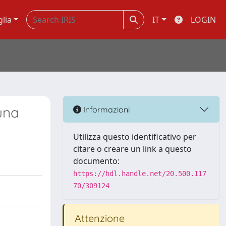
glia
IT
LOGIN
una
Informazioni
Utilizza questo identificativo per
citare o creare un link a questo
documento:
https://hdl.handle.net/20.500.117
70/309124
Attenzione