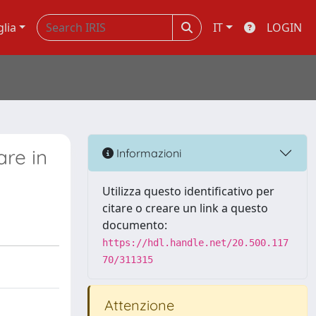
glia
IT
LOGIN
are in
Informazioni
Utilizza questo identificativo per
citare o creare un link a questo
documento:
https://hdl.handle.net/20.500.117
70/311315
Attenzione