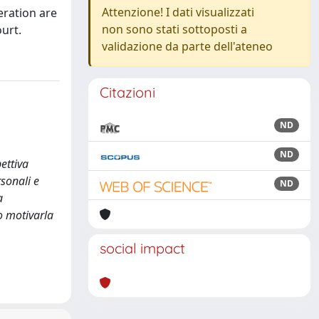
Attenzione! I dati visualizzati
eration are
non sono stati sottoposti a
ourt.
validazione da parte dell'ateneo
Citazioni
ND
ND
ettiva
rsonali e
ND
a
o motivarla
social impact