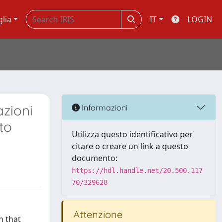
glia
IT
LOGIN
azioni
Informazioni
to
Utilizza questo identificativo per
citare o creare un link a questo
documento:
https://hdl.handle.net/20.500.117
70/329628
Attenzione
n that