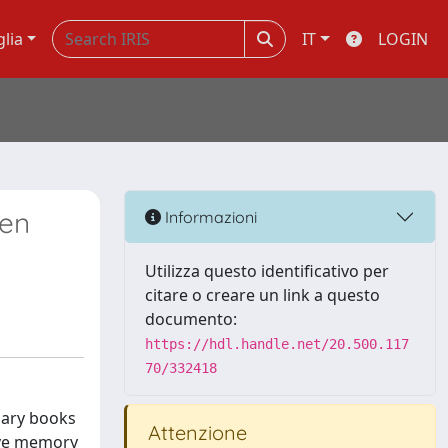
glia
IT
LOGIN
 en
Informazioni
Utilizza questo identificativo per
citare o creare un link a questo
documento:
https://hdl.handle.net/20.500.117
70/332418
lary books
Attenzione
tive memory