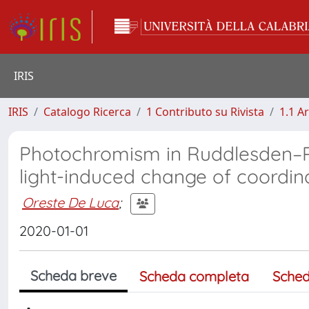
IRIS
IRIS
Catalogo Ricerca
1 Contributo su Rivista
1.1 Ar
Photochromism in Ruddlesden–P
light-induced change of coordin
Oreste De Luca
;
2020-01-01
Scheda breve
Scheda completa
Sched