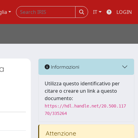
glia
IT
LOGIN
a
Informazioni
Utilizza questo identificativo per
citare o creare un link a questo
documento:
https://hdl.handle.net/20.500.117
70/335264
Attenzione