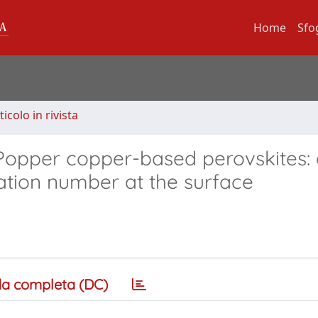
Home
Sfo
ticolo in rivista
opper copper-based perovskites: 
ation number at the surface
a completa (DC)