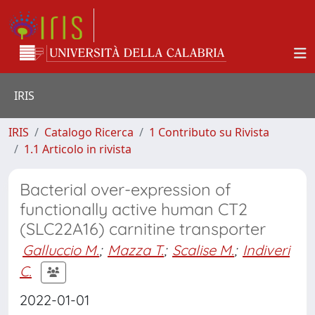
IRIS
IRIS
Catalogo Ricerca
1 Contributo su Rivista
1.1 Articolo in rivista
Bacterial over-expression of
functionally active human CT2
(SLC22A16) carnitine transporter
Galluccio M.
;
Mazza T.
;
Scalise M.
;
Indiveri
C.
2022-01-01