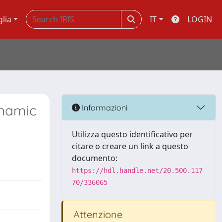
glia
IT
LOGIN
ynamic
Informazioni
Utilizza questo identificativo per
citare o creare un link a questo
documento:
https://hdl.handle.net/20.500.117
70/336065
Attenzione