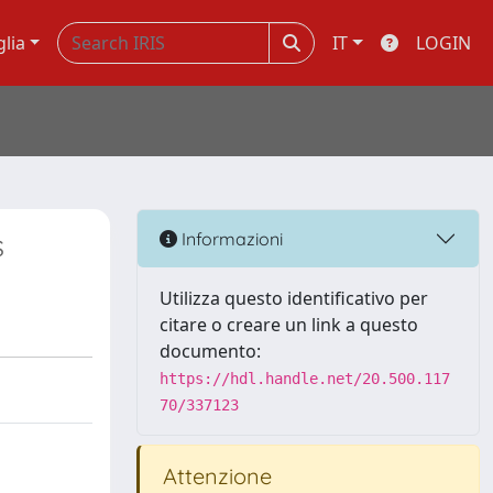
glia
IT
LOGIN
s
Informazioni
Utilizza questo identificativo per
citare o creare un link a questo
documento:
https://hdl.handle.net/20.500.117
70/337123
Attenzione