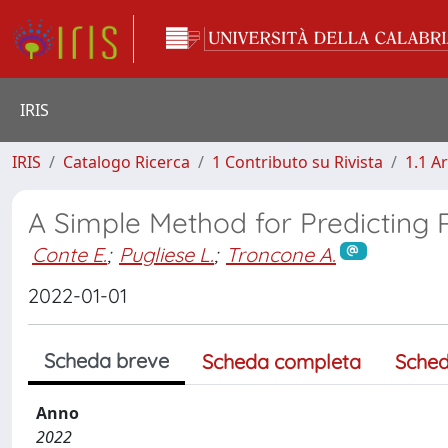
IRIS
IRIS
Catalogo Ricerca
1 Contributo su Rivista
1.1 Ar
A Simple Method for Predicting 
Conte E.
;
Pugliese L.
;
Troncone A.
2022-01-01
Scheda breve
Scheda completa
Sched
Anno
2022