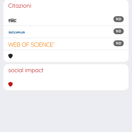
Citazioni
ND
ND
ND
social impact
Powered by
IRIS
-
about IRIS
-