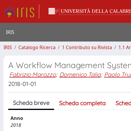
IRIS
IRIS
Catalogo Ricerca
1 Contributo su Rivista
1.1 Ar
A Workflow Management System 
Fabrizio Marozzo
;
Domenico Talia
;
Paolo Tru
2018-01-01
Scheda breve
Scheda completa
Sched
Anno
2018