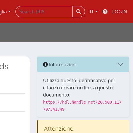
glia
IT
LOGIN
ds
Informazioni
Utilizza questo identificativo per
citare o creare un link a questo
documento:
https://hdl.handle.net/20.500.117
70/341349
Attenzione