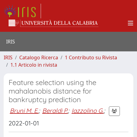
IRIS
IRIS
Catalogo Ricerca
1 Contributo su Rivista
1.1 Articolo in rivista
Feature selection using the
mahalanobis distance for
bankruptcy prediction
Bruni M. E.
;
Beraldi P.
;
Iazzolino G.
;
2022-01-01