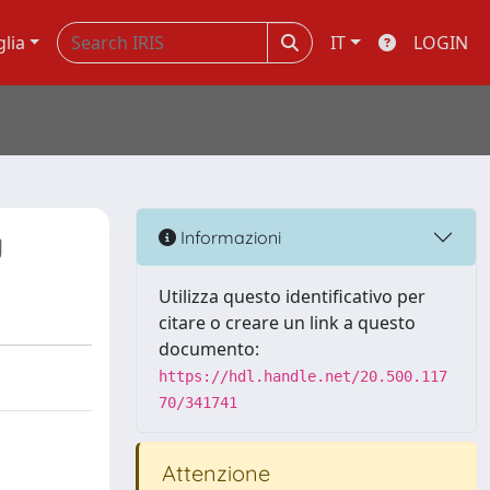
glia
IT
LOGIN
g
Informazioni
Utilizza questo identificativo per
citare o creare un link a questo
documento:
https://hdl.handle.net/20.500.117
70/341741
Attenzione