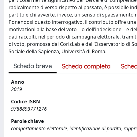
particolarmente significativo per cercare di comprender
radicalmente diverso rispetto al passato, è possibile indi
partito e chi avverte, invece, un senso di spaesamento n
Ponendosi questo interrogativo, il contributo offre una 
motivazioni alla base del voto – o dell’indecisione – e dell
dati raccolti, nel periodo di campagna elettorale, trami
di voto, promossa dal CorisLab e dall’Osservatorio di S
Sociale della Sapienza, Università di Roma.
Scheda breve
Scheda completa
Sched
Anno
2019
Codice ISBN
9788893771276
Parole chiave
comportamento elettorale, identificazione di partito, rappre