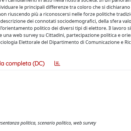
e i cambiamenti in atto nella nostra società. In un panoram
viduare le principali differenze tra coloro che si dichiarano
on riuscendo più a riconoscersi nelle forze politiche tradizi
descrizione dei connotati sociodemografici, della sfera valor
’orientamento politico dei diversi tipi di elettore. Il lavoro s
te una web survey su Cittadini, partecipazione politica e or
ociologia Elettorale del Dipartimento di Comunicazione e Ri
a completa (DC)
sentanza politica, scenario politico, web survey