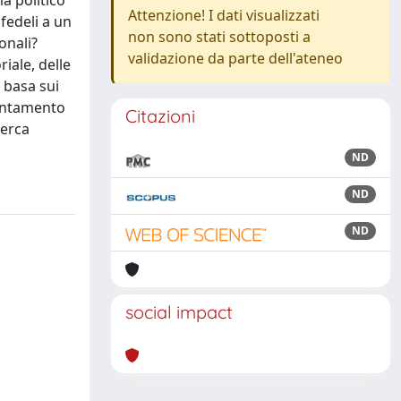
a politico
Attenzione! I dati visualizzati
 fedeli a un
non sono stati sottoposti a
onali?
validazione da parte dell'ateneo
iale, delle
i basa sui
ientamento
Citazioni
cerca
ND
ND
ND
social impact