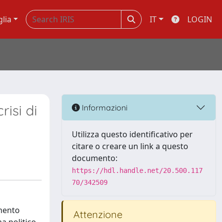
glia
IT
LOGIN
risi di
Informazioni
Utilizza questo identificativo per
citare o creare un link a questo
documento:
https://hdl.handle.net/20.500.117
70/342509
omento
Attenzione