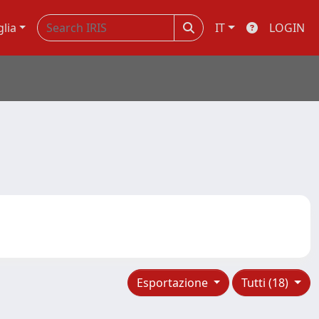
glia
IT
LOGIN
Esportazione
Tutti (18)