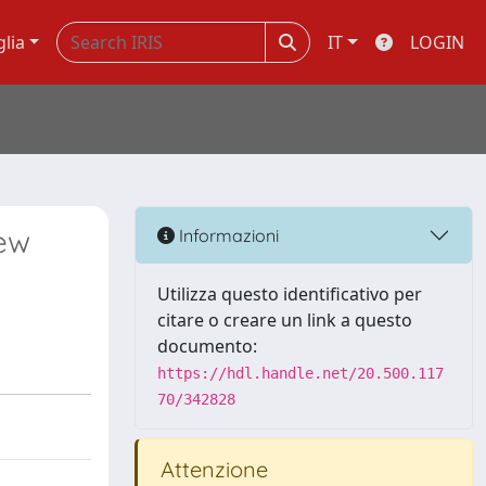
glia
IT
LOGIN
new
Informazioni
Utilizza questo identificativo per
citare o creare un link a questo
documento:
https://hdl.handle.net/20.500.117
70/342828
Attenzione