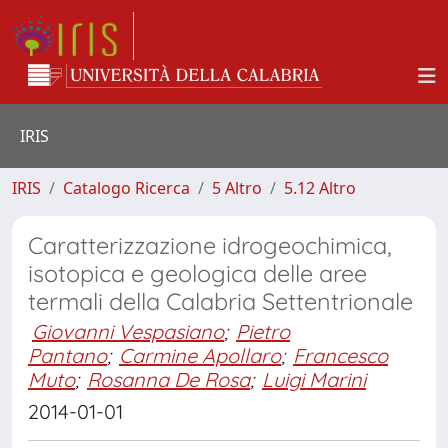
IRIS
IRIS
Catalogo Ricerca
5 Altro
5.12 Altro
Caratterizzazione idrogeochimica,
isotopica e geologica delle aree
termali della Calabria Settentrionale
Giovanni Vespasiano
;
Pietro
Pantano
;
Carmine Apollaro
;
Francesco
Muto
;
Rosanna De Rosa
;
Luigi Marini
2014-01-01