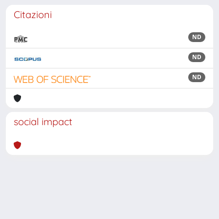
Citazioni
ND
ND
ND
social impact
Powered by
IRIS
-
about IRIS
-